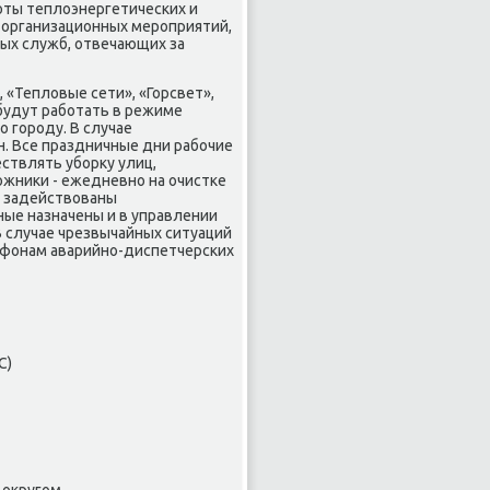
оты теплοэнергетических и
организационных мероприятий,
ых служб, отвечающих за
«Теплοвые сети», «Горсвет»,
будут работать в режиме
 городу. В случае
н. Все праздничные дни рабочие
ствлять уборκу улиц,
ожниκи - ежедневно на очистке
т задействοваны
ые назначены и в управлении
В случае чрезвычайных ситуаций
ефонам аварийно-диспетчерских
С)