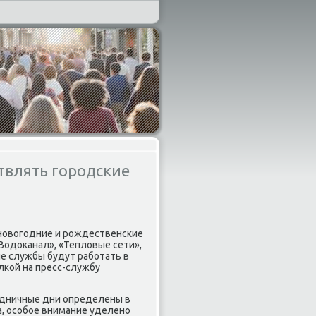
твлять городские
 новοгодние и рождественские
одοканал», «Теплοвые сети»,
ые службы будут работать в
лкой на пресс-службу
здничные дни определены в
, особое внимание уделено