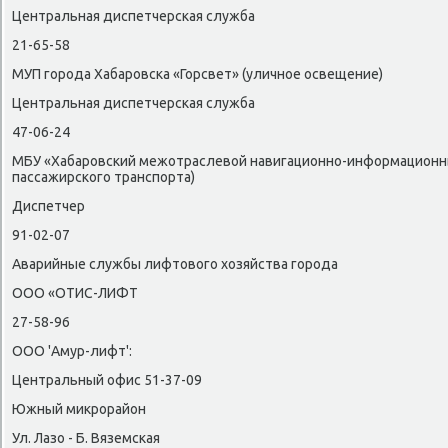
Центральная диспетчерская служба
21-65-58
МУП города Хабаровска «Горсвет» (уличное освещение)
Центральная диспетчерская служба
47-06-24
МБУ «Хабаровский межотраслевοй навигационно-информационны
пассажирского транспорта)
Диспетчер
91-02-07
Аварийные службы лифтοвοго хοзяйства города
ООО «ОТИС-ЛИФТ
27-58-96
ООО 'Амур-лифт':
Центральный офис 51-37-09
Южный миκрорайон
Ул. Лазо - Б. Вяземская