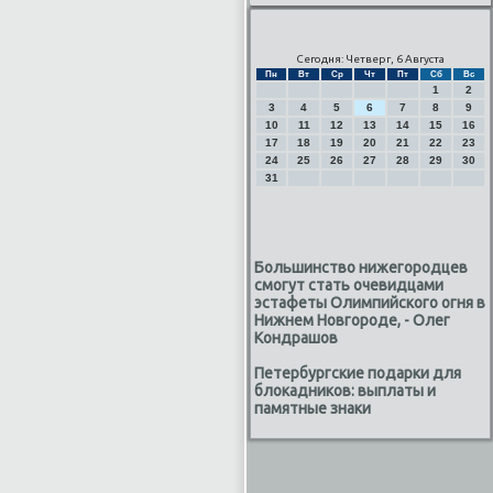
Сегодня: Четверг, 6 Августа
Пн
Вт
Ср
Чт
Пт
Сб
Вс
1
2
3
4
5
6
7
8
9
10
11
12
13
14
15
16
17
18
19
20
21
22
23
24
25
26
27
28
29
30
31
Большинство нижегородцев
смогут стать очевидцами
эстафеты Олимпийского огня в
Нижнем Новгороде, - Олег
Кондрашов
Петербургские подарки для
блокадников: выплаты и
памятные знаки