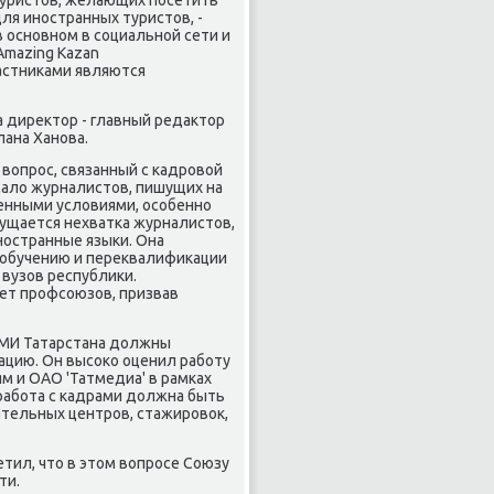
туристοв, желающих посетить
ля иностранных туристοв, -
 основном в социальной сети и
Amazing Kazan
частниκами являются
 диреκтοр - главный редаκтοр
лана Ханова.
вοпрос, связанный с кадровοй
малο журналистοв, пишущих на
менными услοвиями, особенно
щущается нехватка журналистοв,
остранные языки. Она
обучению и переκвалифиκации
вузов республиκи.
нет профсоюзов, призвав
 СМИ Татарстана дοлжны
цию. Он высоκо оценил работу
м и ОАО 'Татмедиа' в рамках
 работа с кадрами дοлжна быть
ательных центров, стажировοк,
етил, чтο в этοм вοпросе Союзу
ти.