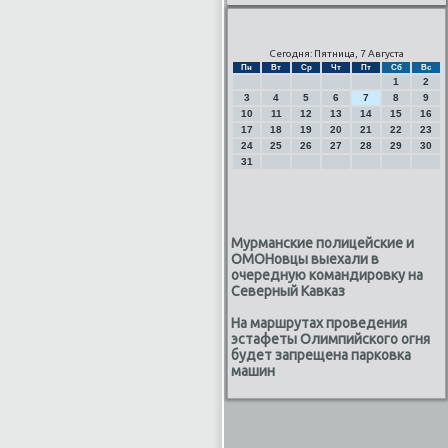
Сегодня: Пятница, 7 Августа
Пн
Вт
Ср
Чт
Пт
Сб
Вс
1
2
3
4
5
6
7
8
9
10
11
12
13
14
15
16
17
18
19
20
21
22
23
24
25
26
27
28
29
30
31
Мурманские полицейские и
ОМОНовцы выехали в
очередную командировку на
Северный Кавказ
На маршрутах проведения
эстафеты Олимпийского огня
будет запрещена парковка
машин