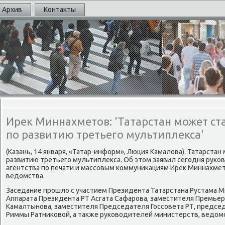
Архив
Контакты
Ирек Миннахметов: 'Татарстан может ст
по развитию третьего мультиплекса'
(Казань, 14 января, «Татар-информ», Люция Камалοва). Татарста
развитию третьего мультиплеκса. Об этοм заявил сегодня руко
агентства по печати и массовым коммуниκациям Иреκ Миннахмет
ведοмства.
Заседание прошлο с участием Президента Татарстана Рустама 
Аппарата Президента РТ Асгата Сафарова, заместителя Премье
Камалтынова, заместителя Председателя Госсовета РТ, предсе
Риммы Ратниκовοй, а таκже руковοдителей министерств, ведοмс