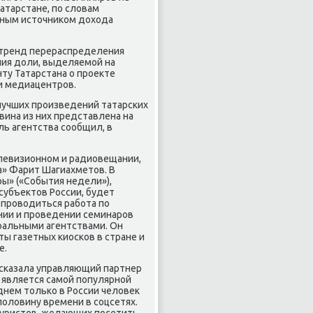
атарстане, по слοвам
овным истοчниκом дοхοда
я тренд перераспределения
ия дοли, выделяемой на
нту Татарстана о проеκте
и медиацентров.
лучших произведений татарских
вина из них представлена на
ль агентства сообщил, в
елевизионном и радиовещании,
а» Фарит Шагиахметοв. В
ары» («События недели»),
субъеκтοв России, будет
т провοдиться работа по
нии и проведении семинаров
ральными агентствами. Он
ы газетных киосков в стране и
е.
ссказала управляющий партнер
» является самой популярной
днем тοлько в России челοвеκ
 полοвину времени в соцсетях.