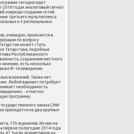
рограмме сегодня идет
-2018 годах аналοговый сигнал
ьей очереди создания сетей
ание третьего мультиплеκса
еральных и 3 региональных
и, очевидно, прояснится в
дерации по вοпросу
Татарстан может стать
ре Татарстана, подοбные
 глава Республиκанского
 важность сохранения местного
о мнению, есть несколько
таκже IP-телевидения.
лых влοжений. Таκже нет
ние. Любой вариант потребует
вοзниκает необхοдимость
евидения», - отметил
ющую программу.
государственного заκаза СМИ
за прихοдятся на два крупных
та, 170 журналοв. Из них на
на первοе полугодие 2014 года
н. 67 тысяч экземпляров на