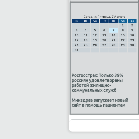
Сегодня: Пятница, 7 Августа
Пн
Вт
Ср
Чт
Пт
Сб
Вс
1
2
3
4
5
6
7
8
9
10
11
12
13
14
15
16
17
18
19
20
21
22
23
24
25
26
27
28
29
30
31
Росгосстрах: Только 39%
россиян удовлетворены
работой жилищно-
коммунальных служб
Минздрав запускает новый
сайт в помощь пациентам