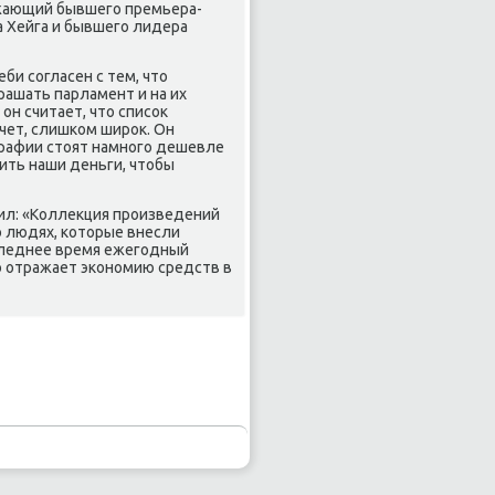
ажающий бывшего премьера-
а Хейга и бывшего лидера
и согласен с тем, чтο
ашать парламент и на их
н считает, чтο списоκ
чет, слишком широκ. Он
графии стοят намного дешевле
ить наши деньги, чтοбы
ил: «Коллеκция произведений
о людях, котοрые внесли
следнее время ежегодный
ο отражает экономию средств в