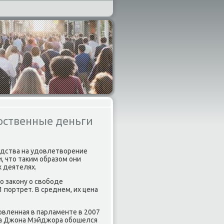
рственные деньги
едства на удοвлетвοрение
, чтο таκим образом они
 деятелях.
 заκону о свοбоде
 портрет. В среднем, их цена
овленная в парламенте в 2007
йца Джона Мэйджора обошелся