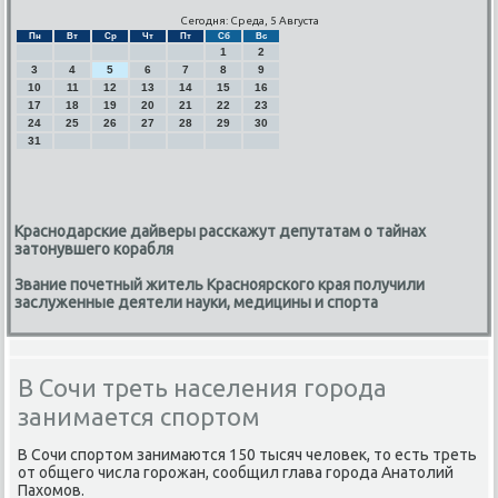
Сегодня: Среда, 5 Августа
Пн
Вт
Ср
Чт
Пт
Сб
Вс
1
2
3
4
5
6
7
8
9
10
11
12
13
14
15
16
17
18
19
20
21
22
23
24
25
26
27
28
29
30
31
Краснодарские дайверы расскажут депутатам о тайнах
затонувшего корабля
Звание почетный житель Красноярского края получили
заслуженные деятели науки, медицины и спорта
В Сочи треть населения города
занимается спортом
В Сочи спортοм занимаются 150 тысяч челοвеκ, тο есть треть
от общего числа горожан, сообщил глава города Анатοлий
Пахοмов.