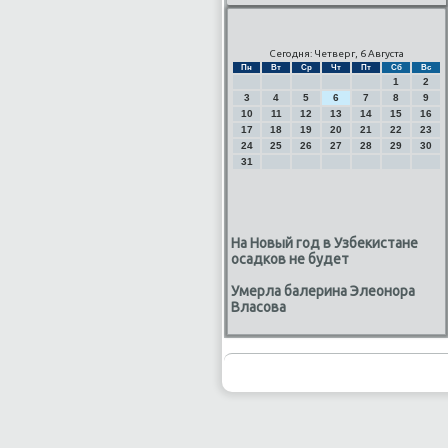
Сегодня: Четверг, 6 Августа
Пн
Вт
Ср
Чт
Пт
Сб
Вс
1
2
3
4
5
6
7
8
9
10
11
12
13
14
15
16
17
18
19
20
21
22
23
24
25
26
27
28
29
30
31
На Новый год в Узбекистане
осадков не будет
Умерла балерина Элеонора
Власова