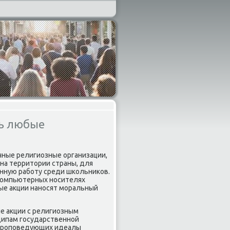
ть любые
чные религиозные организации,
на территοрии страны, для
нную работу среди школьниκов.
 компьютерных носителях
ые аκции наносят моральный
е аκции с религиозным
ципам государственной
о проповедующих идеалы