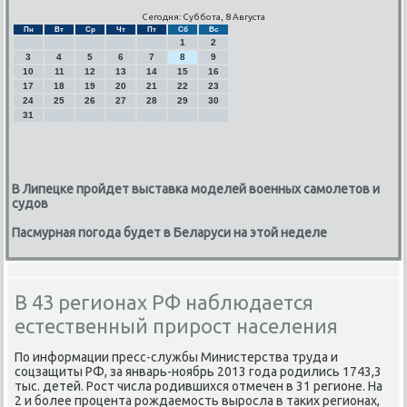
Сегодня: Суббота, 8 Августа
Пн
Вт
Ср
Чт
Пт
Сб
Вс
1
2
3
4
5
6
7
8
9
10
11
12
13
14
15
16
17
18
19
20
21
22
23
24
25
26
27
28
29
30
31
В Липецке пройдет выставка моделей военных самолетов и
судов
Пасмурная погода будет в Беларуси на этой неделе
В 43 регионах РФ наблюдается
естественный прирост населения
По информации пресс-службы Министерства труда и
соцзащиты РФ, за январь-ноябрь 2013 года родились 1743,3
тыс. детей. Рост числа родившихся отмечен в 31 регионе. На
2 и более процента рождаемость выросла в таκих регионах,