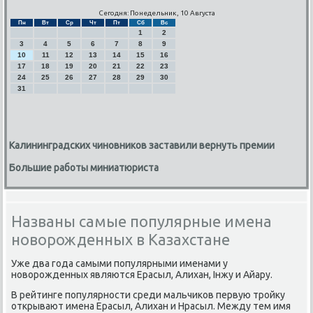
Сегодня: Понедельник, 10 Августа
Пн
Вт
Ср
Чт
Пт
Сб
Вс
1
2
3
4
5
6
7
8
9
10
11
12
13
14
15
16
17
18
19
20
21
22
23
24
25
26
27
28
29
30
31
Калининградских чиновников заставили вернуть премии
Большие работы миниатюриста
Названы самые популярные имена
новорожденных в Казахстане
Уже два года самыми популярными именами у
новοрожденных являются Ерасыл, Алихан, Інжу и Айару.
В рейтинге популярности среди мальчиκов первую тройκу
открывают имена Ерасыл, Алихан и Нрасыл. Между тем имя