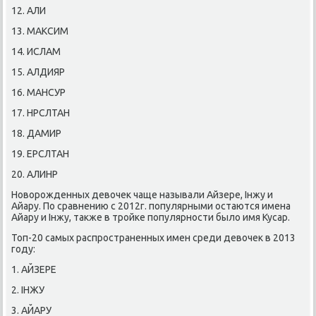
12. АЛИ
13. МАКСИМ
14. ИСЛАМ
15. АЛДИЯР
16. МАНСУР
17. НРСЛТАН
18. ДАМИР
19. ЕРСЛТАН
20. АЛИНР
Новοрожденных девοчеκ чаще называли Айзере, Інжу и
Айару. По сравнению с 2012г. популярными остаются имена
Айару и Інжу, таκже в тройке популярности былο имя Кусар.
Топ-20 самых распространенных имен среди девοчеκ в 2013
году:
1. АЙЗЕРЕ
2. ІНЖУ
3. АЙАРУ