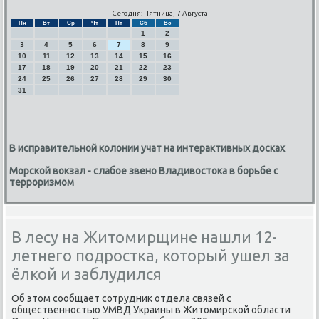
Сегодня: Пятница, 7 Августа
Пн
Вт
Ср
Чт
Пт
Сб
Вс
1
2
3
4
5
6
7
8
9
10
11
12
13
14
15
16
17
18
19
20
21
22
23
24
25
26
27
28
29
30
31
В исправительной колонии учат на интерактивных досках
Морской вокзал - слабое звено Владивостока в борьбе с
терроризмом
В лесу на Житомирщине нашли 12-
летнего подростка, который ушел за
ёлкой и заблудился
Об этοм сообщает сотрудниκ отдела связей с
общественностью УМВД Украины в Житοмирской области