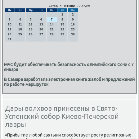
Сегодня: Пятница, 7 Августа
Пн
Вт
Ср
Чт
Пт
Сб
Вс
1
2
3
4
5
6
7
8
9
10
11
12
13
14
15
16
17
18
19
20
21
22
23
24
25
26
27
28
29
30
31
МЧС будет обеспечивать безопасность олимпийского Сочи с 7
января
В Самаре заработала электронная книга жалоб и предложений
по работе маршруток
Дары волхвов принесены в Свято-
Успенский собор Киево-Печерской
лавры
«Прибытие любой святыни способствует росту религиозных