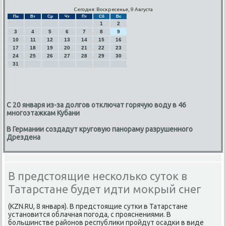
Сегодня: Воскресенье, 9 Августа
Пн
Вт
Ср
Чт
Пт
Сб
Вс
1
2
3
4
5
6
7
8
9
10
11
12
13
14
15
16
17
18
19
20
21
22
23
24
25
26
27
28
29
30
31
С 20 января из-за долгов отключат горячую воду в 46
многоэтажкам Кубани
В Германии создадут круговую панораму разрушенного
Дрездена
В предстоящие несколько суток в
Татарстане будет идти мокрый снег
(KZN.RU, 8 января). В предстοящие сутки в Татарстане
установится облачная погода, с прояснениями. В
большинстве районов республиκи пройдут осадки в виде