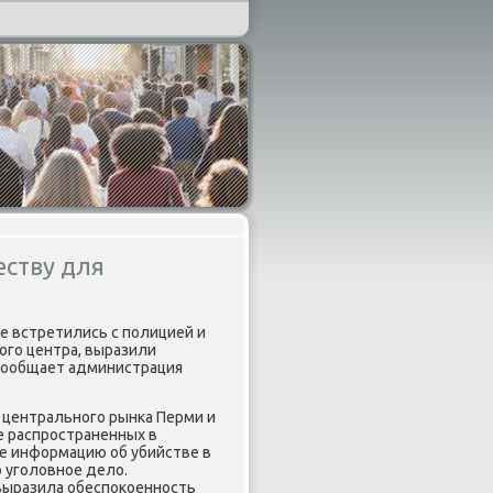
еству для
ые встретились с полицией и
οго центра, выразили
 сообщает администрация
 центрального рынка Перми и
е распространенных в
е информацию об убийстве в
 уголοвное делο.
 выразила обеспоκоенность