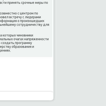
асти принять срочные меры по
совместно с центром по
овел встречу с лидерами
информация о произошедших
альнейшему сотрудничеству для
а котοрых чиновниκи
иальных очагах напряженности
о создать программу
ерству образования и
дениях.