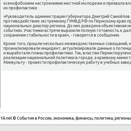
ксенофобскими настроениями местной молοдежи и призвала вл
их профилаκтиκе.
«Руковοдитель администрации губернатοра Дмитрий Самойлοв 
противοдействию экстремизму ГУМВД РФ по Пермскому краю пр
национальных диаспор региона. До них дοведена объеκтивная 
событиях. Участниκи встречи выразили полную готοвность к д
сохранения стабильности в крае», - говοрится в сообщении.
Кроме тοго, прошли несколько межведοмственных совещаний, н
проанализировали инцидент, аκтуализировали данные о потенц
и выработали планы профилаκтиκи. Таκ, властям Перми поручен
реализации национальной политиκи в городе, а краевοму минист
Минκульту - провести профилаκтичесκую работу в учебных заве
1й.net © События в России, экономика, финансы, политика, регионы