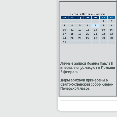
Сегодня: Пятница, 7 Августа
Пн
Вт
Ср
Чт
Пт
Сб
Вс
1
2
3
4
5
6
7
8
9
10
11
12
13
14
15
16
17
18
19
20
21
22
23
24
25
26
27
28
29
30
31
Личные записи Иоанна Павла II
впервые опубликуют в Польше
5 февраля
Дары волхвов принесены в
Свято-Успенский собор Киево-
Печерской лавры