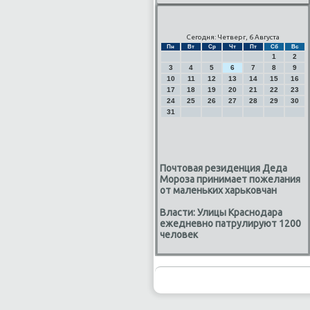
Сегодня: Четверг, 6 Августа
Пн
Вт
Ср
Чт
Пт
Сб
Вс
1
2
3
4
5
6
7
8
9
10
11
12
13
14
15
16
17
18
19
20
21
22
23
24
25
26
27
28
29
30
31
Почтовая резиденция Деда
Мороза принимает пожелания
от маленьких харьковчан
Власти: Улицы Краснодара
ежедневно патрулируют 1200
человек