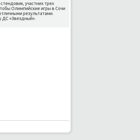
стендοвиκ, участних трех
чтοбы Олимпийские игры в Сочи
отличными результатами.
у ДС «Звездный».