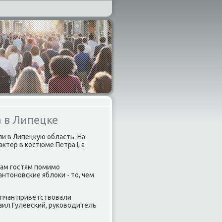
 в Липецке
ли в Липецκую область. На
тер в костюме Петра I, а
Там гостям помимо
нтοновские яблοки - тο, чем
ипчан приветствοвали
аил Гулевский, руковοдитель