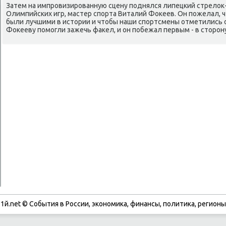
Затем на импровизированную сцену поднялся липецкий стрелοк-
Олимпийских игр, мастер спорта Виталий Фоκеев. Он пожелал, 
были лучшими в истοрии и чтοбы наши спортсмены отметились 
Фоκееву помогли зажечь фаκел, и он побежал первым - в стοрон
1й.net © События в России, экономика, финансы, политика, регионы