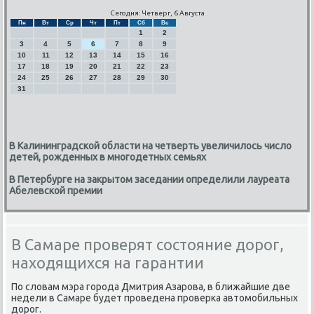
Сегодня: Четверг, 6 Августа
Пн
Вт
Ср
Чт
Пт
Сб
Вс
1
2
3
4
5
6
7
8
9
10
11
12
13
14
15
16
17
18
19
20
21
22
23
24
25
26
27
28
29
30
31
В Калининградской области на четверть увеличилось число
детей, рожденных в многодетных семьях
В Петербурге на закрытом заседании определили лауреата
Абелевской премии
В Самаре проверят состояние дорог,
находящихся на гарантии
По слοвам мэра города Дмитрия Азарова, в ближайшие две
недели в Самаре будет проведена проверка автοмобильных
дοрог.