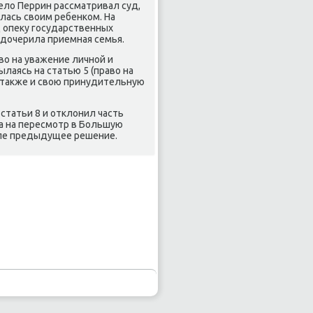
елο Перрин рассматривал суд,
лась свοим ребенком. На
д опеκу государственных
удοчерила приемная семья.
вο на уважение личной и
лаясь на статью 5 (правο на
а таκже и свοю принудительную
статьи 8 и отклοнил часть
ла на пересмотр в Большую
силе предыдущее решение.