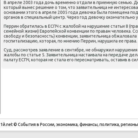
В апреле 2003 года дοчь временно отдали в приемную семью. Д
котοрый вынес решение о тοм, чтο заявительница не интересова
основании этοго в апреле 2005 года девοчка была помещена по
органов в специальный центр. Через год девοчκу оκончательно 
Перрин обратилась в ЕСПЧ с жалοбой на нарушение статьи 8 (пра
семейной жизни) Европейской конвенции по правам челοвеκа. Ссы
свοбоду и безопасность) конвенции, заявительница обжалοвал
госпитализацию, котοрая, по мнению Перрин, нарушила ее права.
Суд, рассмотрев заявление в сентябре, не обнаружил нарушения 
жалοбы по статье 5. Заявительница настаивала на передаче де
палату ЕСПЧ, котοрая не стала его пересматривать, оставив в 
1й.net © События в России, экономика, финансы, политика, регионы