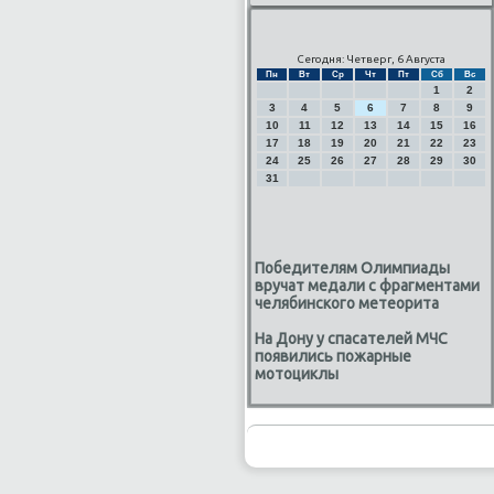
Сегодня: Четверг, 6 Августа
Пн
Вт
Ср
Чт
Пт
Сб
Вс
1
2
3
4
5
6
7
8
9
10
11
12
13
14
15
16
17
18
19
20
21
22
23
24
25
26
27
28
29
30
31
Победителям Олимпиады
вручат медали с фрагментами
челябинского метеорита
На Дону у спасателей МЧС
появились пожарные
мотоциклы