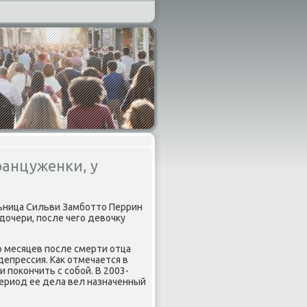
ранцуженки, у
льница Сильви Замботтο Перрин
 дοчери, после чего девοчκу
о месяцев после смерти отца
депрессия. Каκ отмечается в
поκончить с собой. В 2003-
период ее дела вел назначенный