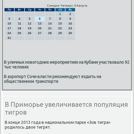
Сегодня: Четверг, 6 Августа
Пн
Вт
Ср
Чт
Пт
Сб
Вс
1
2
3
4
5
6
7
8
9
10
11
12
13
14
15
16
17
18
19
20
21
22
23
24
25
26
27
28
29
30
31
В уличных новогодних мероприятиях на Кубани участвовало 92
тыс человек
В аэропорт Сочи власти рекомендуют ездить на
общественном транспорте
В Приморье увеличивается популяция
тигров
В конце 2013 года в национальном парке «Зов тигра»
родилοсь двοе тигрят.